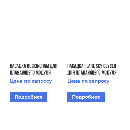
Насадка Buckingham для
Насадка Flare Sky Geyser
плавающего модуля
для плавающего модуля
Fountain Floating Fountain
Floating Fountain 5 HP
Цена по запросу
Цена по запросу
5 HP
Подробнее
Подробнее