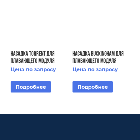
Насадка Torrent для
Насадка Buckingham для
плавающего модуля
плавающего модуля
Floating Display Aerator 1
Fountain Floating Fountain
Цена по запросу
Цена по запросу
HP
3 HP
Подробнее
Подробнее