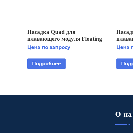
Насадка Quad для
Насадк
плавающего модуля Floating
плава
Display Aerator 5 HP 2 STG
Displa
Цена по запросу
Цена 
Подробнее
Под
О на