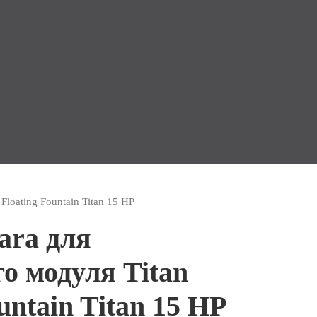
Floating Fountain Titan 15 HP
ara для
о модуля Titan
untain Titan 15 HP