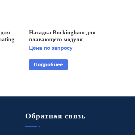
 для
Насадка Buckingham для
ating
плавающего модуля
 2
Fountain Floating Fountain 3
Цена по запросу
HP
Подробнее
Обратная связь