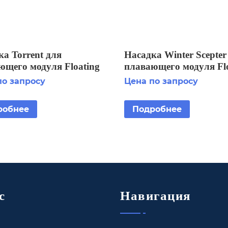
а Torrent для
Насадка Winter Scepter
ющего модуля Floating
плавающего модуля Flo
y Aerator 1 HP
Display Aerator 7 1/2 HP
по запросу
Цена по запросу
STG
робнее
Подробнее
с
Навигация