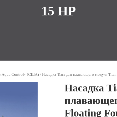
15 HP
«Aqua Control» (США)
/ Насадка Tiara для плавающего модуля Titan 
Насадка Ti
плавающег
Floating Fo