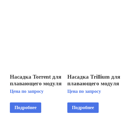
Насадка Torrent для
Насадка Trillium для
плавающего модуля
плавающего модуля
Floating Display
Floating Display
Цена по запросу
Цена по запросу
Aerator 1 HP
Aerator 7 1/2 HP 2
STG
Подробнее
Подробнее