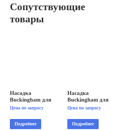
Сопутствующие
товары
Насадка
Насадка
Buckingham для
Buckingham для
плавающего модуля
плавающего модуля
Цена по запросу
Цена по запросу
Fountain Floating
Fountain Floating
Fountain 5 HP
Fountain 3 HP
Подробнее
Подробнее