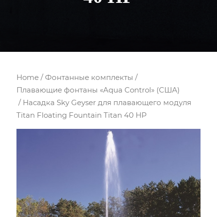
Home
/
Фонтанные комплекты
/
Плавающие фонтаны «Aqua Control» (США)
/ Насадка Sky Geyser для плавающего модуля
Titan Floating Fountain Titan 40 HP