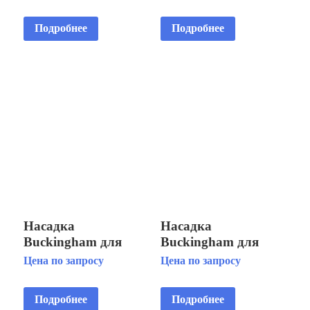
2 HP 3x380V/1.5kW
Floating Fountain 5
HP
Подробнее
Подробнее
Насадка
Насадка
Buckingham для
Buckingham для
плавающего модуля
плавающего модуля
Цена по запросу
Цена по запросу
Fountain Floating
Fountain Floating
Fountain 5 HP
Fountain 3 HP
Подробнее
Подробнее