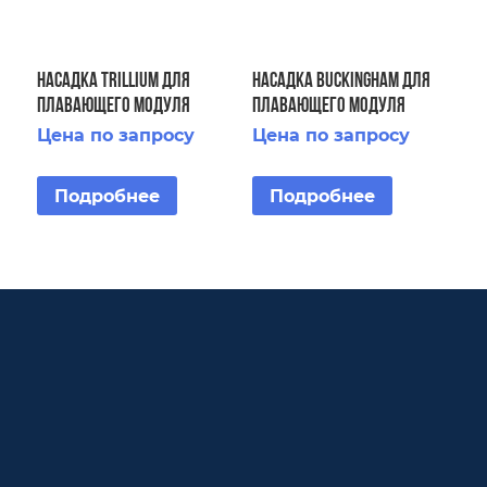
Насадка Trillium для
Насадка Buckingham для
плавающего модуля
плавающего модуля
Floating Display Aerator 3
Fountain Floating Fountain
Цена по запросу
Цена по запросу
HP
2 HP
Подробнее
Подробнее