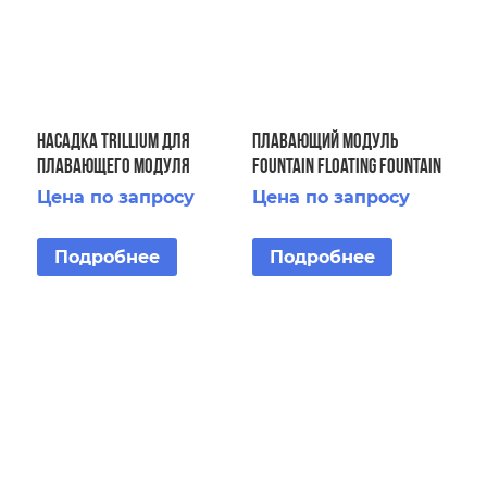
Насадка Trillium для
Плавающий модуль
плавающего модуля
Fountain Floating Fountain
Floating Display Aerator 7
Horizontal 3 HP
Цена по запросу
Цена по запросу
1/2 HP 2 STG
3x380V/2.2kW
Подробнее
Подробнее