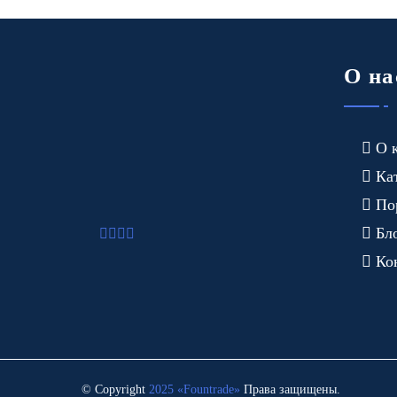
О на
О 
Ка
По
Бл
Ко
© Copyright
2025 «Fоuntrade»
Права защищены.