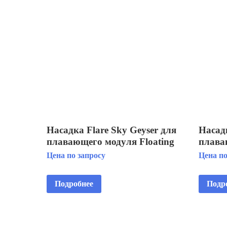
Насадка Flare Sky Geyser для
Насадк
плавающего модуля Floating
плава
Fountain 3 HP
Displa
Цена по запросу
Цена по
STG
Подробнее
Подр