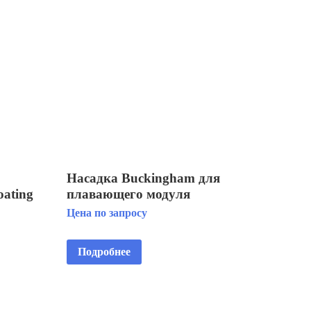
Насадка Buckingham для
ating
плавающего модуля
Fountain Floating Fountain 5
Цена по запросу
HP
Подробнее