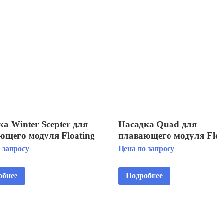
а Winter Scepter для
Насадка Quad для
ющего модуля Floating
плавающего модуля Flo
y Aerator 7 1/2 HP 2
Display Aerator 3 HP
 запросу
Цена по запросу
обнее
Подробнее