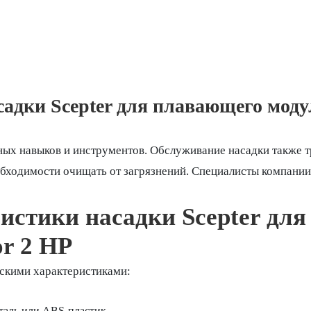
дки Scepter для плавающего модуля
ых навыков и инструментов. Обслуживание насадки также т
еобходимости очищать от загрязнений. Специалисты компани
истики насадки Scepter дл
or 2 HP
скими характеристиками:
таль или ABS-пластик