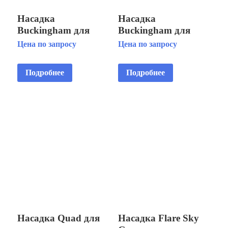
Насадка
Насадка
Buckingham для
Buckingham для
плавающего модуля
плавающего модуля
Цена по запросу
Цена по запросу
Fountain Floating
Fountain Floating
Fountain 2 HP
Fountain 5 HP
Подробнее
Подробнее
Насадка Quad для
Насадка Flare Sky