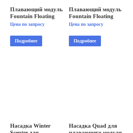
Плавающий модуль
Плавающий модуль
Fountain Floating
Fountain Floating
Fountain Horizontal
Fountain Horizontal
Цена по запросу
Цена по запросу
3 HP 3x380V/2.2kW
5 HP 3x380V/4.0kW
Подробнее
Подробнее
Насадка Winter
Насадка Quad для
Scepter для
плавающего модуля