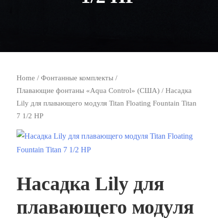
Home
/
Фонтанные комплекты
/
Плавающие фонтаны «Aqua Control» (США)
/ Насадка
Lily для плавающего модуля Titan Floating Fountain Titan
7 1/2 HP
Насадка Lily для
плавающего модуля