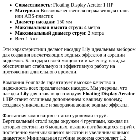
Совместимость:
Floating Display Aerator 1 HP
Материал:
Высококачественная нержавеющая сталь
или ABS-пластик
Диаметр насадки:
150 мм
Максимальная высота струи:
4 метра
Максимальный диаметр струи:
2 метра
Вес:
1.5 кг
Эти характеристики делают насадку Lily идеальным выбором
для создания впечатляющих водных эффектов и аэрации
водоемов. Благодаря своей мощности и качеству, насадка
обеспечивает стабильную и эффективную работу на
протяжении длительного времени.
Компания Fountrade гарантирует высокое качество и
надежность всех предлагаемых насадок. Мы уверены, что
насадка
Lily
для плавающего модуля
Floating Display Aerator
1 HP
станет отличным дополнением к вашему водоему,
создавая уникальные и завораживающие водные эффекты.
Фонтанная композиция с пятью уровнями струй.
Вертикальный столб воды окружен 4 группами, каждая из
которых состоит из 6 мощных, изящно изгибающихся струй с
постепенно уменьшающейся высотой и увеличивающимся
диаметром Минимальная глубина водоема состовляет 1,2