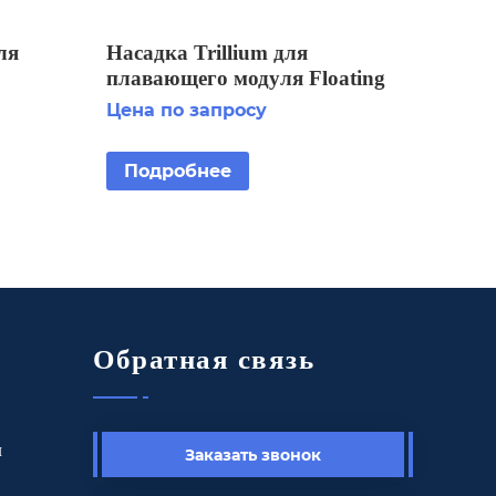
ля
Насадка Trillium для
плавающего модуля Floating
ain 2
Display Aerator 7 1/2 HP 2
Цена по запросу
STG
Подробнее
Обратная связь
ы
Заказать звонок