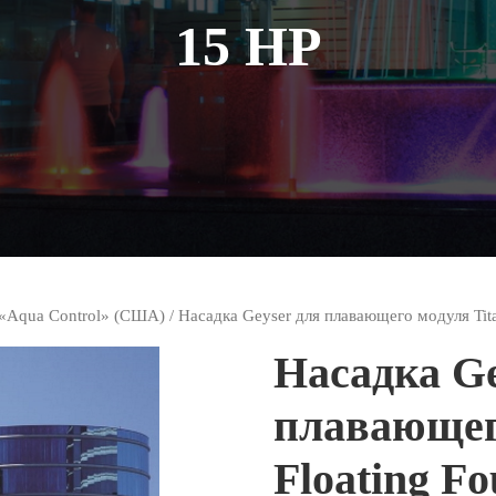
15 HP
«Aqua Control» (США)
/ Насадка Geyser для плавающего модуля Titan
Насадка Ge
плавающег
Floating Fo