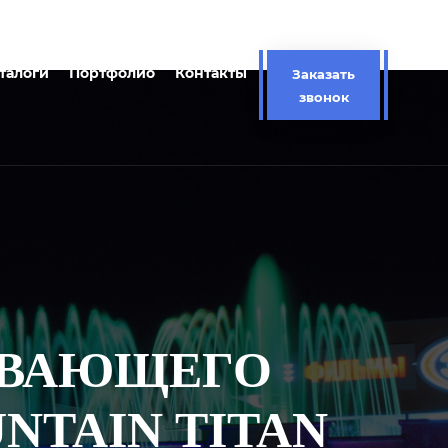
талоги
Портфолио
Контакты
Заказать
звонок
АВАЮЩЕГО
NTAIN TITAN