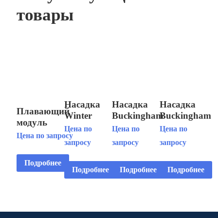
товары
Насадка
Насадка
Насадка
Плавающий
Winter
Buckingham
Buckingham
модуль
Scepter для
для
для
Цена по
Цена по
Цена по
Fountain
Цена по запросу
плавающего
плавающего
плавающего
запросу
запросу
запросу
Floating
модуля
модуля
модуля
Fountain
Floating
Fountain
Fountain
Подробнее
Horizontal 5
Подробнее
Подробнее
Подробнее
Display
Floating
Floating
HP
Aerator 5 HP
Fountain 5
Fountain 1
3x380V/4.0kW
2 STG
HP
HP