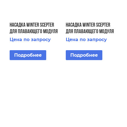
Насадка Winter Scepter
Насадка Winter Scepter
для плавающего модуля
для плавающего модуля
Floating Display Aerator 5
Floating Display Aerator 3
Цена по запросу
Цена по запросу
HP 2 STG
HP
Подробнее
Подробнее