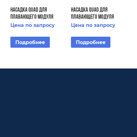
Насадка Quad для
Насадка Quad для
плавающего модуля
плавающего модуля
Floating Display Aerator 7
Floating Display Aerator 3
Цена по запросу
Цена по запросу
1/2 HP
HP
Подробнее
Подробнее