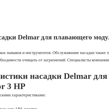
дки Delmar для плавающего модуля 
ых навыков и инструментов. Обслуживание насадки также т
еобходимости очищать от загрязнений. Специалисты компани
ристики насадки Delmar дл
or 3 HP
скими характеристиками:
таль или ABS-пластик