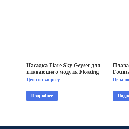
Насадка Flare Sky Geyser для
Плава
плавающего модуля Floating
Founta
Fountain 5 HP
Horizo
Цена по запросу
Цена по
3x380
Подробнее
Подр