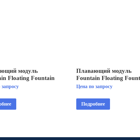
ющий модуль
Плавающий модуль
in Floating Fountain
Fountain Floating Foun
ntal 3 HP
Horizontal 1 HP
 запросу
Цена по запросу
V/2.2kW
3x380V/0.75kW
обнее
Подробнее