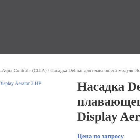
«Aqua Control» (США)
/ Насадка Delmar для плавающего модуля Floa
Насадка D
плавающего
Display Ae
Цена по запросу