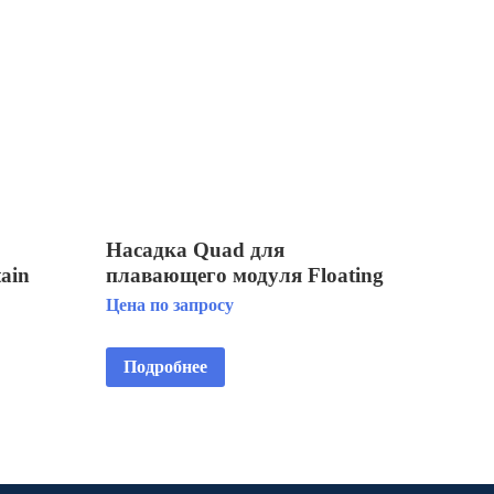
Насадка Quad для
tain
плавающего модуля Floating
Display Aerator 3 HP
Цена по запросу
Подробнее