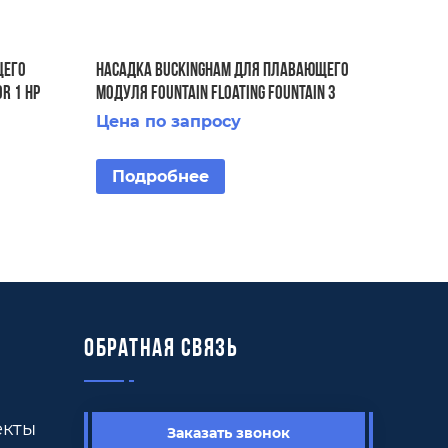
щего
Насадка Buckingham для плавающего
r 1 HP
модуля Fountain Floating Fountain 3
HP
Цена по запросу
Подробнее
Обратная связь
екты
Заказать звонок