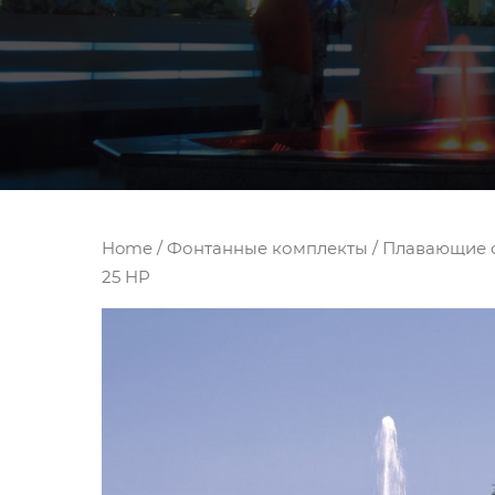
Home
/
Фонтанные комплекты
/
Плавающие ф
25 HP