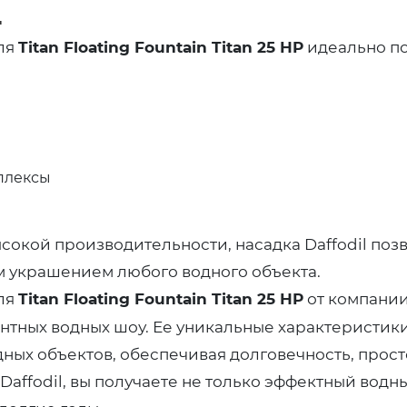
l
ля
Titan Floating Fountain Titan 25 HP
идеально по
плексы
сокой производительности, насадка Daffodil поз
м украшением любого водного объекта.
ля
Titan Floating Fountain Titan 25 HP
от компании
нтных водных шоу. Ее уникальные характеристик
ых объектов, обеспечивая долговечность, прост
affodil, вы получаете не только эффектный водн