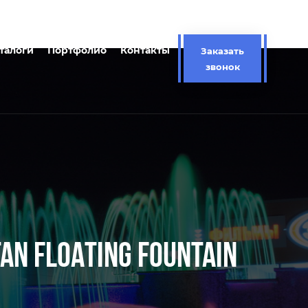
талоги
Портфолио
Контакты
Заказать
звонок
N FLOATING FOUNTAIN