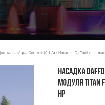
онтаны «Aqua Control» (США)
/ Насадка Daffodil для пла
Насадка Daff
модуля Titan F
HP