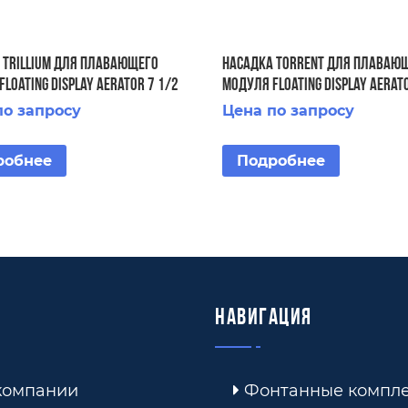
 Trillium для плавающего
Насадка Torrent для плаваю
loating Display Aerator 7 1/2
модуля Floating Display Aerato
по запросу
Цена по запросу
робнее
Подробнее
Навигация
компании
Фонтанные компл