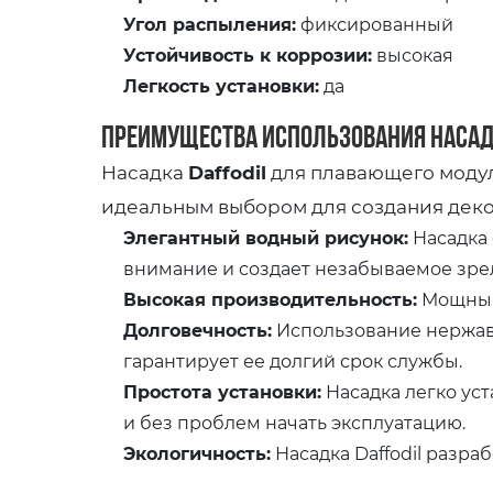
Угол распыления:
фиксированный
Устойчивость к коррозии:
высокая
Легкость установки:
да
Преимущества использования насадк
Насадка
Daffodil
для плавающего моду
идеальным выбором для создания деко
Элегантный водный рисунок:
Насадка 
внимание и создает незабываемое зре
Высокая производительность:
Мощный 
Долговечность:
Использование нержаве
гарантирует ее долгий срок службы.
Простота установки:
Насадка легко ус
и без проблем начать эксплуатацию.
Экологичность:
Насадка Daffodil разра