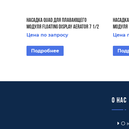
Насадка Quad для плавающего
Насадка
модуля Floating Display Aerator 7 1/2
модуля F
HP
HP 2 STG
Цена по запросу
Цена 
Подробнее
Под
О нас
О 