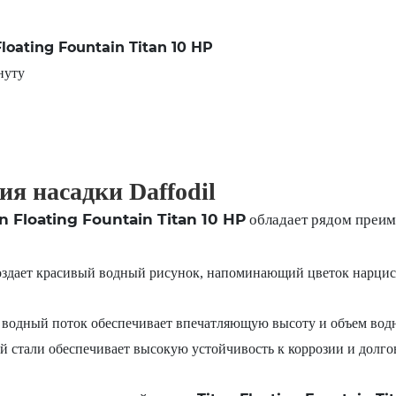
Floating Fountain Titan 10 HP
нуту
я насадки Daffodil
an Floating Fountain Titan 10 HP
обладает рядом преим
здает красивый водный рисунок, напоминающий цветок нарцисс
одный поток обеспечивает впечатляющую высоту и объем водн
стали обеспечивает высокую устойчивость к коррозии и долгове