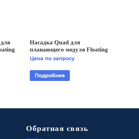
 для
Насадка Quad для
ating
плавающего модуля Floating
 2
Display Aerator 7 1/2 HP
Цена по запросу
Подробнее
Обратная связь