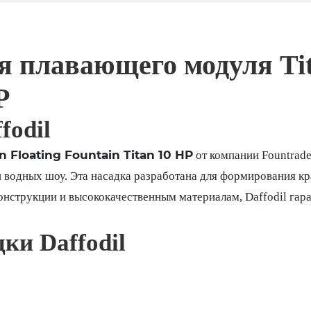
ля плавающего модуля Tit
P
fodil
an Floating Fountain Titan 10 HP
от компании Fountrade
и водных шоу. Эта насадка разработана для формирования к
онструкции и высококачественным материалам, Daffodil гар
ки Daffodil