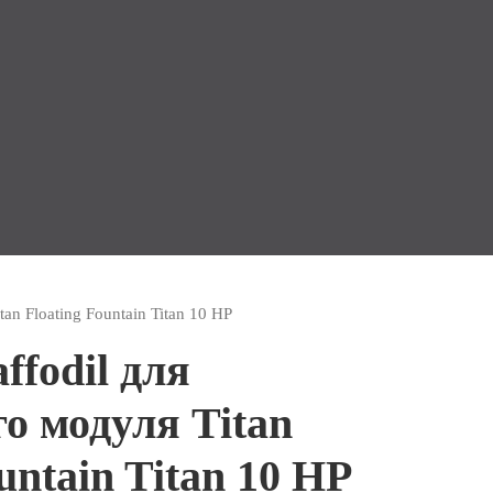
an Floating Fountain Titan 10 HP
ffodil для
о модуля Titan
untain Titan 10 HP