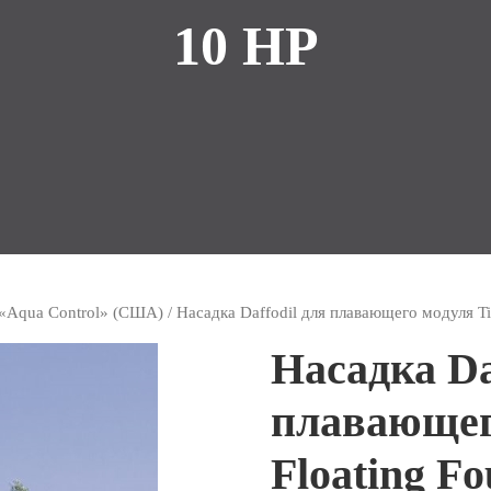
10 HP
«Aqua Control» (США)
/ Насадка Daffodil для плавающего модуля Tit
Насадка Da
плавающег
Floating Fo