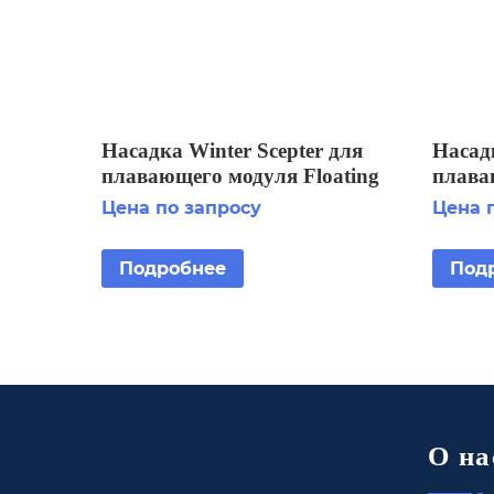
Насадка Winter Scepter для
Насадк
плавающего модуля Floating
плава
Display Aerator 2 HP
Displa
Цена по запросу
Цена 
Подробнее
Под
О на