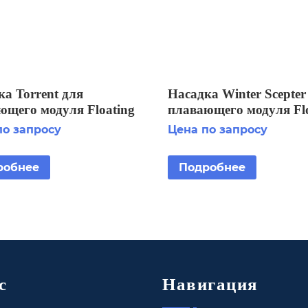
а Torrent для
Насадка Winter Scepter
ющего модуля Floating
плавающего модуля Flo
y Aerator 3 HP
Display Aerator 7 1/2 HP
по запросу
Цена по запросу
STG
робнее
Подробнее
с
Навигация