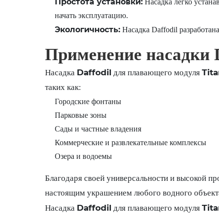
Простота установки:
Насадка легко устана
начать эксплуатацию.
Экологичность:
Насадка Daffodil разработан
Применение насадки D
Daffodil
Tit
Насадка
для плавающего модуля
таких как:
Городские фонтаны
Парковые зоны
Сады и частные владения
Коммерческие и развлекательные комплексы
Озера и водоемы
Благодаря своей универсальности и высокой про
настоящим украшением любого водного объект
Daffodil
Tit
Насадка
для плавающего модуля