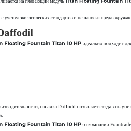
Titan Floating Fountain Ti
вливается на плавающий модуль
а с учетом экологических стандартов и не наносит вреда окружа
affodil
an Floating Fountain Titan 10 HP
идеально подходит для
изводительности, насадка Daffodil позволяет создавать ун
а.
an Floating Fountain Titan 10 HP
от компании Fountrade