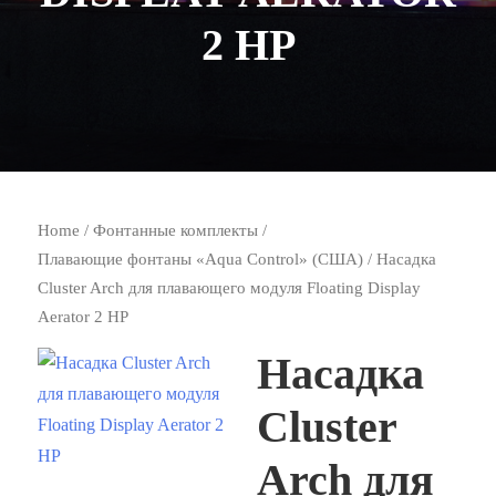
2 HP
Home
/
Фонтанные комплекты
/
Плавающие фонтаны «Aqua Control» (США)
/ Насадка
Cluster Arch для плавающего модуля Floating Display
Aerator 2 HP
Насадка
Cluster
Arch для