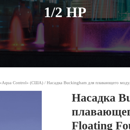
1/2 HP
«Aqua Control» (США)
/ Насадка Buckingham для плавающего модуля 
Насадка B
плавающег
Floating Fo