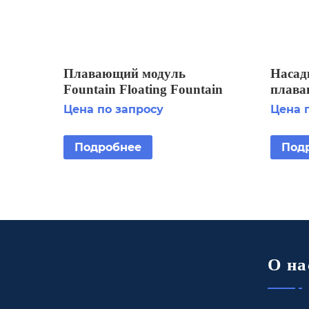
Плавающий модуль
Насад
Fountain Floating Fountain
плава
Horizontal 1 HP
Founta
Цена по запросу
Цена 
3x380V/0.75kW
HP
Подробнее
Под
О на