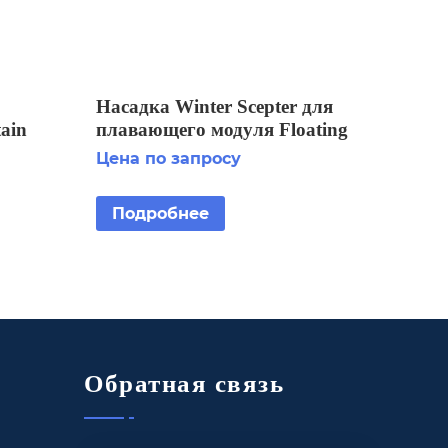
Насадка Winter Scepter для
tain
плавающего модуля Floating
Display Aerator 3 HP
Цена по запросу
Подробнее
Обратная связь