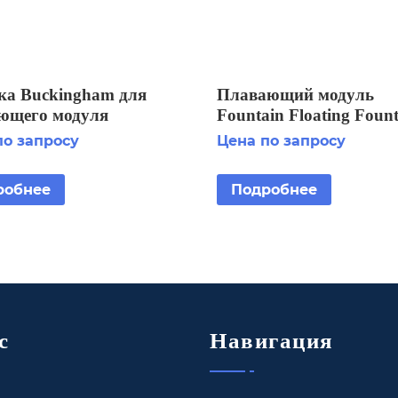
ка Buckingham для
Плавающий модуль
ющего модуля
Fountain Floating Foun
in Floating Fountain 3
Horizontal 5 HP
по запросу
Цена по запросу
3x380V/4.0kW
робнее
Подробнее
с
Навигация