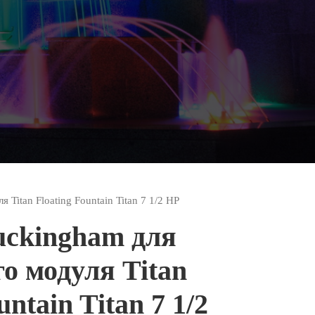
Titan Floating Fountain Titan 7 1/2 HP
uckingham для
о модуля Titan
untain Titan 7 1/2