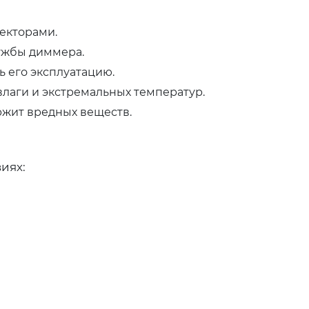
екторами.
ужбы диммера.
ь его эксплуатацию.
лаги и экстремальных температур.
ржит вредных веществ.
иях: