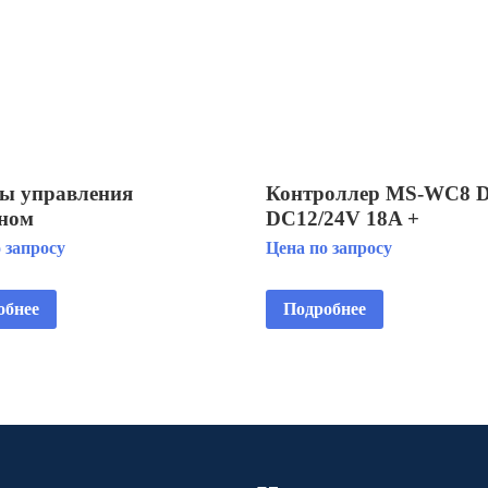
 управления
Контроллер MS-WC8
ном
DC12/24V 18A +
дистанционный пульт /
 запросу
Цена по запросу
(С-06-R)
обнее
Подробнее