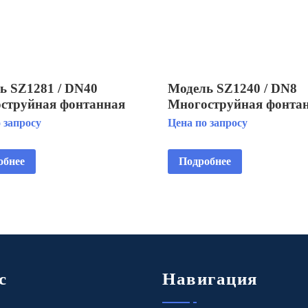
ь SZ1281 / DN40
Модель SZ1240 / DN8
струйная фонтанная
Многоструйная фонта
ка
насадка
 запросу
Цена по запросу
обнее
Подробнее
с
Навигация