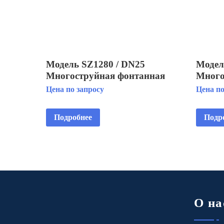
Модель SZ1280 / DN25
Модел
Многоструйная фонтанная
Много
насадка
насад
Цена по запросу
Цена по
Подробнее
Подр
О на