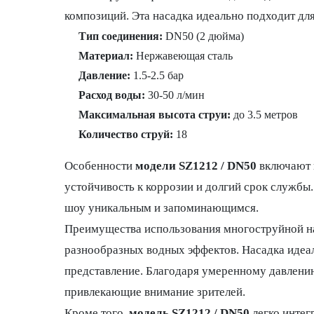
композиций. Эта насадка идеально подходит дл
Тип соединения:
DN50 (2 дюйма)
Материал:
Нержавеющая сталь
Давление:
1.5-2.5 бар
Расход воды:
30-50 л/мин
Максимальная высота струи:
до 3.5 метров
Количество струй:
18
Особенности
модели SZ1212 / DN50
включают в
устойчивость к коррозии и долгий срок службы
шоу уникальным и запоминающимся.
Преимущества использования многоструйной 
разнообразных водных эффектов. Насадка идеал
представление. Благодаря умеренному давлению
привлекающие внимание зрителей.
Кроме того,
модель SZ1212 / DN50
легко интег