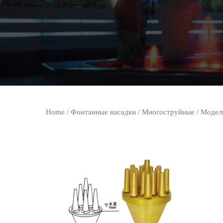
Home
/
Фонтанные насадки
/
Многоструйные
/ Модел