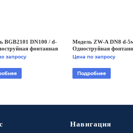
ь BGB2101 DN100 / d-
Модель ZW-A DN8 d-5
ноструйная фонтанная
Одноструйная фонтан
ка
насадка
по запросу
Цена по запросу
робнее
Подробнее
с
Навигация