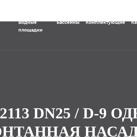
Водные
Бассейны
Комплектующие
Ка
площадки
113 DN25 / D-9 
НТАННАЯ НАСА