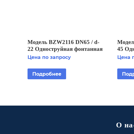
Модель BZW2116 DN65 / d-
Модел
22 Одноструйная фонтанная
45 Од
насадка
насад
Цена по запросу
Цена 
Подробнее
Под
О на