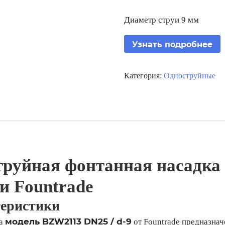
Диаметр струи 9 мм
Узнать подробнее
Категория:
Одноструйные
труйная фонтанная насадк
и Fountrade
теристики
модель BZW2113 DN25 / d-9
ка
от Fountrade предназна