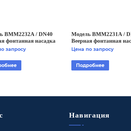
ь BMM2232A / DN40
Модель BMM2231A / D
ая фонтанная насадка
Веерная фонтанная на
по запросу
Цена по запросу
робнее
Подробнее
с
Навигация