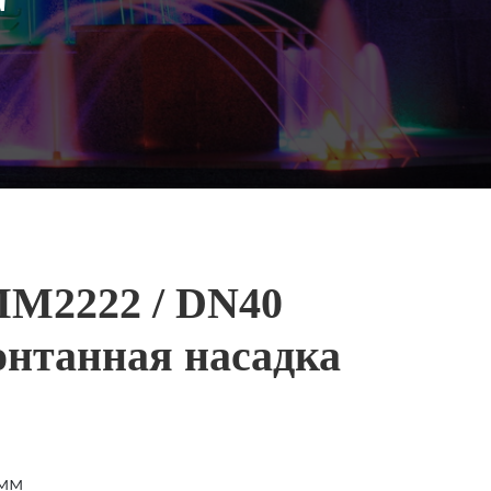
M2222 / DN40
онтанная насадка
 мм