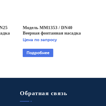
N25
Модель MM1353 / DN40
садка
Веерная фонтанная насадка
Цена по запросу
Подробнее
Обратная связь