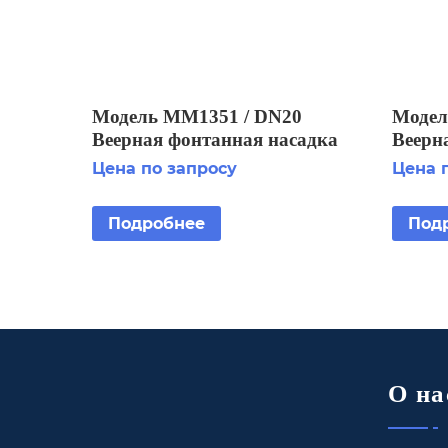
Модель MM1351 / DN20
Модел
Веерная фонтанная насадка
Веерн
Цена по запросу
Цена 
Подробнее
Под
О на