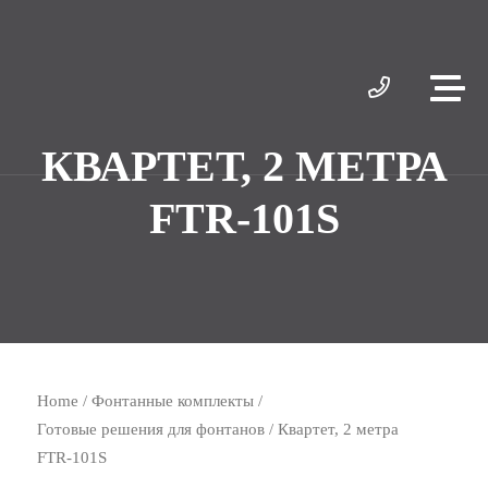
КВАРТЕТ, 2 МЕТРА
FTR‑101S
Home
/
Фонтанные комплекты
/
Готовые решения для фонтанов
/ Квартет, 2 метра
FTR‑101S