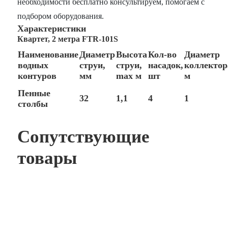
необходимости бесплатно консультируем, помогаем с
подбором оборудования.
Характеристики
Квартет, 2 метра FTR‑101S
Наименование
Диаметр
Высота
Кол‑во
Диаметр
водных
струи,
струи,
насадок,
коллектор
контуров
мм
max м
шт
м
Пенные
32
1,1
4
1
столбы
Сопутствующие
товары