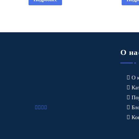
О на
О 
Ка
По
Бл
Ко