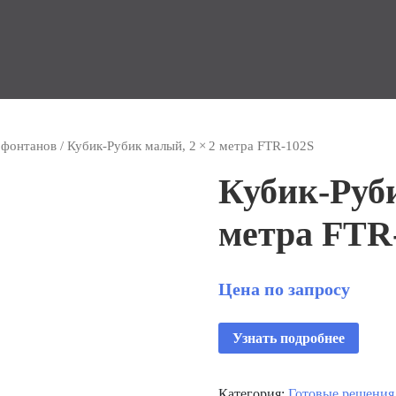
 фонтанов
/ Кубик‑Рубик малый, 2 × 2 метра FTR‑102S
Кубик‑Руби
метра FTR
Цена по запросу
Узнать подробнее
Категория:
Готовые решения