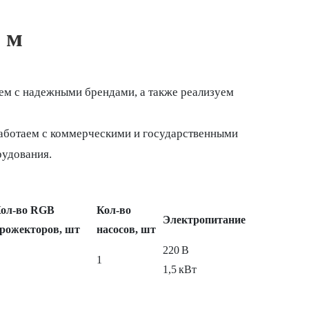
 м
ем с надежными брендами, а также реализуем
Работаем с коммерческими и государственными
рудования.
ол‑во RGB
Кол‑во
Электропитание
рожекторов, шт
насосов, шт
220 В
1
1,5 кВт