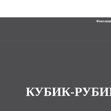
Фонтанн
КУБИК‑РУБИК