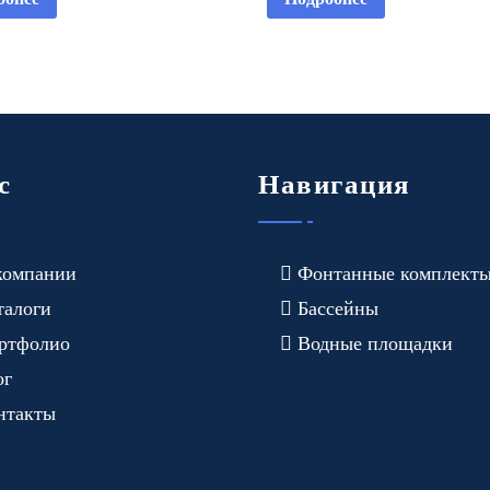
с
Навигация
компании
Фонтанные комплект
талоги
Бассейны
ртфолио
Водные площадки
ог
нтакты