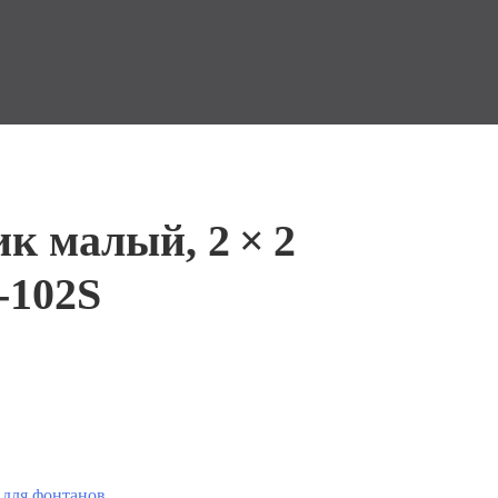
к малый, 2 × 2
‑102S
 для фонтанов