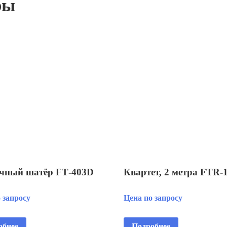
ры
чный шатёр FT‑403D
Квартет, 2 метра FTR‑
 запросу
Цена по запросу
обнее
Подробнее