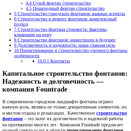
4.4
Сухой фонтан строительство
4.5
Пешеходный фонтан строительство
5
Строительство городских фонтанов: важные аспекты
6
Строительство и ремонт фонтанов: комплексный
подход
7
Строительство фонтана стоимость: факторы‚
влияющие на цену
8
Строительство фонтанов: инвестиции в будущее
9
Долговечность и надежность: наша главная цель
10
Проектирование и строительтство уличного фонтана:
особенности
10.0.1
Контакты
Капитальное строительство фонтанов:
Надежность и долговечность —
компания Fountrade
В современном городском ландшафте фонтаны играют
важную роль‚ являясь не только декоративным элементом‚ но
и местом отдыха и релаксации․ Качественное
строительство
фонтанов
– это залог их долговечности и надежной работы
на протяжении многих лет․ Компания Fountrade предлагает
полный спектр услуг в области
проектирования фонтанов‚