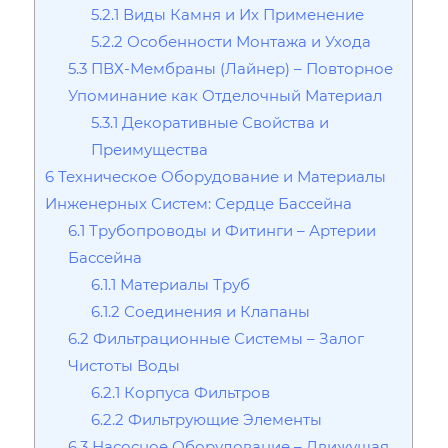
5.2.1
Виды Камня и Их Применение
5.2.2
Особенности Монтажа и Ухода
5.3
ПВХ-Мембраны (Лайнер) – Повторное
Упоминание как Отделочный Материал
5.3.1
Декоративные Свойства и
Преимущества
6
Техническое Оборудование и Материалы
Инженерных Систем: Сердце Бассейна
6.1
Трубопроводы и Фитинги – Артерии
Бассейна
6.1.1
Материалы Труб
6.1.2
Соединения и Клапаны
6.2
Фильтрационные Системы – Залог
Чистоты Воды
6.2.1
Корпуса Фильтров
6.2.2
Фильтрующие Элементы
6.3
Насосное Оборудование – Движущая