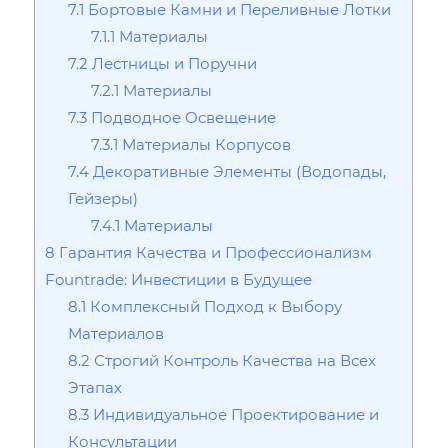
7.1
Бортовые Камни и Переливные Лотки
7.1.1
Материалы
7.2
Лестницы и Поручни
7.2.1
Материалы
7.3
Подводное Освещение
7.3.1
Материалы Корпусов
7.4
Декоративные Элементы (Водопады‚
Гейзеры)
7.4.1
Материалы
8
Гарантия Качества и Профессионализм
Fountrade: Инвестиции в Будущее
8.1
Комплексный Подход к Выбору
Материалов
8.2
Строгий Контроль Качества на Всех
Этапах
8.3
Индивидуальное Проектирование и
Консультации