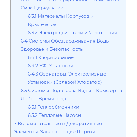
Сила Циркуляции
6.3.1
Материалы Корпусов и
Крыльчаток
6.3.2
Электродвигатели и Уплотнения
6.4
Системы Обеззараживания Воды –
Здоровье и Безопасность
6.4.1
Хлорирование
6.4.2
УФ-Установки
6.4.3
Озонаторы‚ Электролизные
Установки (Солевой Хлоратор)
6.5
Системы Подогрева Воды – Комфорт в
Любое Время Года
6.5.1
Теплообменники
6.5.2
Тепловые Насосы
7
Вспомогательные и Декоративные
Элементы: Завершающие Штрихи