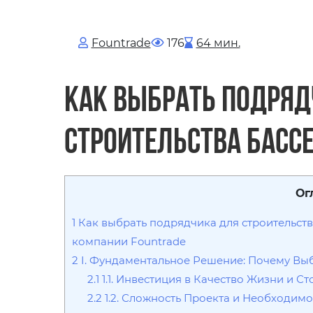
Fоuntrade
176
64 мин.
Как выбрать подряд
строительства басс
Ог
1
Как выбрать подрядчика для строительств
компании Fountrade
2
I. Фундаментальное Решение: Почему Вы
2.1
1.1. Инвестиция в Качество Жизни и С
2.2
1.2. Сложность Проекта и Необходим