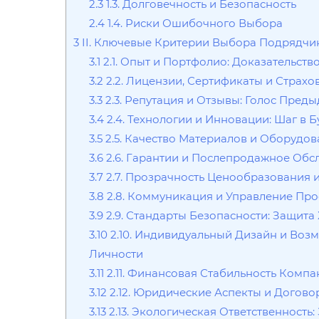
2.3
1.3. Долговечность и Безопасность
2.4
1.4. Риски Ошибочного Выбора
3
II. Ключевые Критерии Выбора Подрядчик
3.1
2.1. Опыт и Портфолио: Доказательств
3.2
2.2. Лицензии, Сертификаты и Страхо
3.3
2.3. Репутация и Отзывы: Голос Пред
3.4
2.4. Технологии и Инновации: Шаг в 
3.5
2.5. Качество Материалов и Оборудо
3.6
2.6. Гарантии и Послепродажное Об
3.7
2.7. Прозрачность Ценообразования 
3.8
2.8. Коммуникация и Управление Пр
3.9
2.9. Стандарты Безопасности: Защита
3.10
2.10. Индивидуальный Дизайн и Воз
Личности
3.11
2.11. Финансовая Стабильность Комп
3.12
2.12. Юридические Аспекты и Догов
3.13
2.13. Экологическая Ответственност