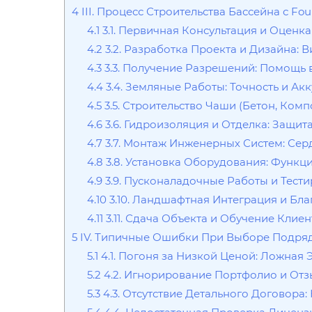
4
III. Процесс Строительства Бассейна с Fou
4.1
3.1. Первичная Консультация и Оценка
4.2
3.2. Разработка Проекта и Дизайна: 
4.3
3.3. Получение Разрешений: Помощь
4.4
3.4. Земляные Работы: Точность и Ак
4.5
3.5. Строительство Чаши (Бетон, Комп
4.6
3.6. Гидроизоляция и Отделка: Защита
4.7
3.7. Монтаж Инженерных Систем: Сер
4.8
3.8. Установка Оборудования: Функц
4.9
3.9. Пусконаладочные Работы и Тест
4.10
3.10. Ландшафтная Интеграция и Бл
4.11
3.11. Сдача Объекта и Обучение Клие
5
IV. Типичные Ошибки При Выборе Подрядч
5.1
4.1. Погоня за Низкой Ценой: Ложная
5.2
4.2. Игнорирование Портфолио и Отз
5.3
4.3. Отсутствие Детального Договора