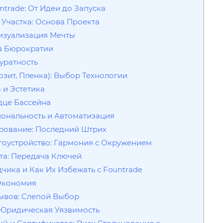
ntrade: От Идеи до Запуска
 Участка: Основа Проекта
Визуализация Мечты
 в Бюрократии
куратность
озит, Пленка): Выбор Технологии
 и Эстетика
дце Бассейна
иональность и Автоматизация
ирование: Последний Штрих
агоустройство: Гармония с Окружением
нта: Передача Ключей
ика и Как Их Избежать с Fountrade
 Экономия
ывов: Слепой Выбор
: Юридическая Уязвимость