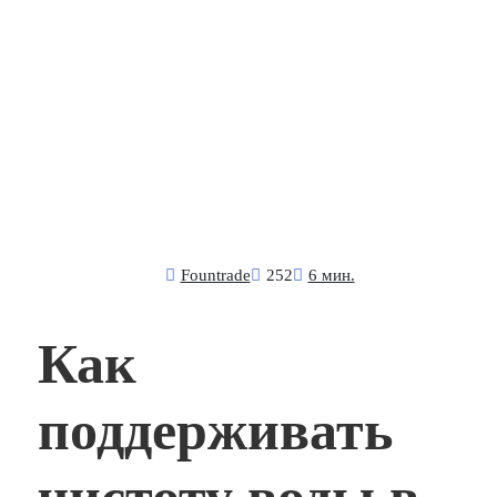
Fоuntrade
252
6 мин.
Как
поддерживать
чистоту воды в