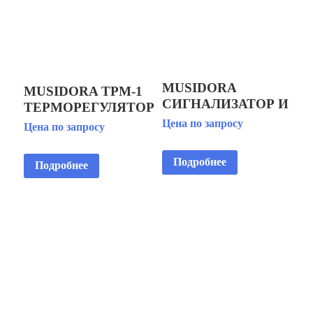
MUSIDORA
MUSIDORA ТРМ-1
СИГНАЛИЗАТОР И
ТЕРМОРЕГУЛЯТОР
КОНТРОЛЛЕР
ДЛЯ
Цена по запросу
Цена по запросу
УРОВНЯ ВОДЫ В
ЭЛЕКТРИЧЕСКИХ
ФОНТАНЕ
ШКАФОВ
Подробнее
Подробнее