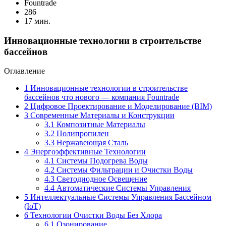
Fоuntrade
286
17 мин.
Инновационные технологии в строительстве
бассейнов
Оглавление
1
Инновационные технологии в строительстве
бассейнов что нового — компания Fountrade
2
Цифровое Проектирование и Моделирование (BIM)
3
Современные Материалы и Конструкции
3.1
Композитные Материалы
3.2
Полипропилен
3.3
Нержавеющая Сталь
4
Энергоэффективные Технологии
4.1
Системы Подогрева Воды
4.2
Системы Фильтрации и Очистки Воды
4.3
Светодиодное Освещение
4.4
Автоматические Системы Управления
5
Интеллектуальные Системы Управления Бассейном
(IoT)
6
Технологии Очистки Воды Без Хлора
6.1
Озонирование