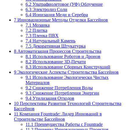
6.2
Ультрафиолетовое (УФ) Облучение
6.3
Электролиз Соли
6.4
Ионизация Меди и Серебра
7
Инновационные Методы Отделки Бассейнов
7.1
Мозаика
7.2
Плитка
7.3
Пленка ПВХ
7.4
Натуральный Камень
7.5
Декоративная Штукатурка
8
Автоматизация Процессов Строительства
8.1
Использование Роботов и Дронов
8.2
Использование 3D-Печати
8.3
Использование Сборных Конструкций
9
Экологические Аспекты Строительства Бассейнов
9.1
Использование Экологически Чистых
Материалов
9.2
Снижение Потребления Воды
9.3
Снижение Потребления Энергии
9.4
Утилизация Отходов
10
Перспективы Развития Технологий Строительства
Бассейнов
11
Компания Fountrade: Лидер Инноваций в
Строительстве Бассейнов
11.1
Преимущества Работы с Fountrade
11.2
Примеры Инновационных Проектов