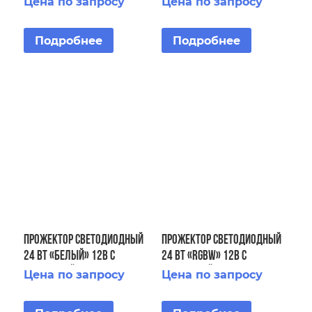
Цена по запросу
Цена по запросу
IP68
Подробнее
Подробнее
Прожектор светодиодный
Прожектор светодиодный
24 Вт «белый» 12В с
24 Вт «RGBW» 12В с
закладной бетон AISI 304
закладной (бетон) AISI
Цена по запросу
Цена по запросу
316L