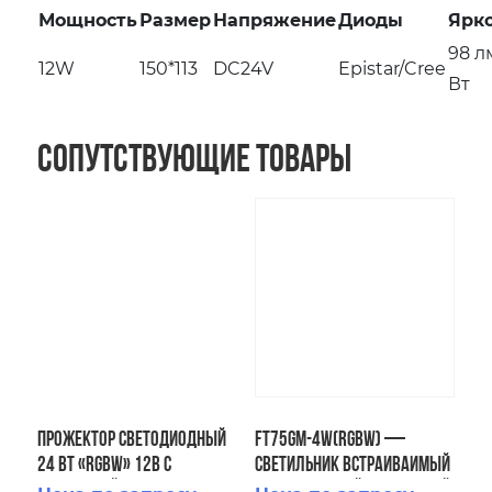
Мощность
Размер
Напряжение
Диоды
Ярк
98 л
12W
150*113
DC24V
Epistar/Cree
Вт
Сопутствующие товары
Прожектор светодиодный
FT75GM-4W(RGBW) —
24 Вт «RGBW» 12В с
Светильник встраиваимый
закладной (бетон) AISI 304
светодиодный подводный