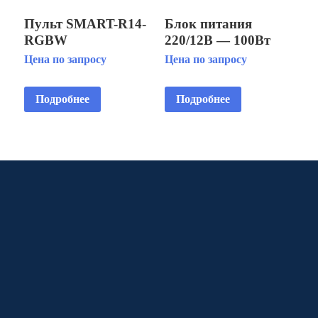
Пульт SMART-R14-
Блок питания
RGBW
220/12В — 100Вт
IP21
Цена по запросу
Цена по запросу
Подробнее
Подробнее