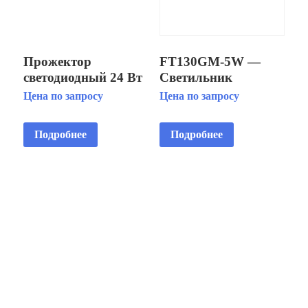
Прожектор
FT130GM-5W —
светодиодный 24 Вт
Светильник
«RGBW» 12В с
встраиваимый
Цена по запросу
Цена по запросу
закладной. плёнка
светодиодный
AISI 304
подводный IP68
Подробнее
Подробнее