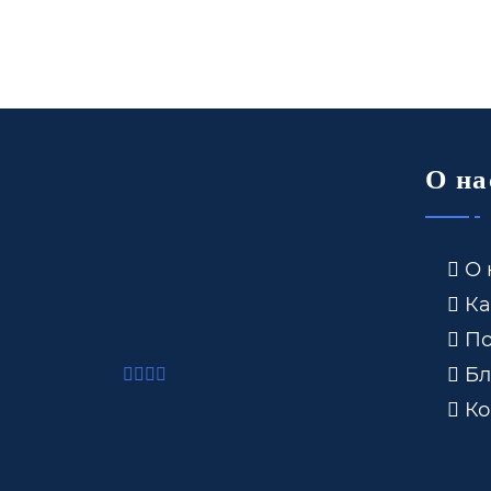
О на
О 
Ка
По
Бл
Ко