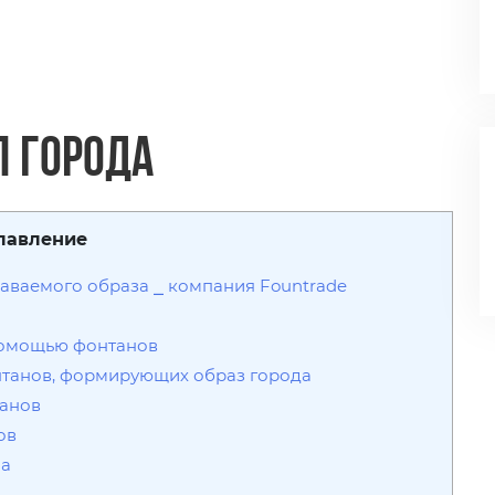
 города
лавление
аваемого образа ⎯ компания Fountrade
помощью фонтанов
нтанов, формирующих образ города
танов
ов
ма