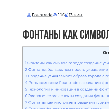
Fоuntrade
106
13 мин.
Фонтаны как символ
Ог
1
Фонтаны как символ города: создание узн
2
Фонтаны: больше, чем просто украшение
3
Создание узнаваемого образа города с 
4
Роль компании Fountrade в создании фо
5
Технологии и инновации в создании фон
6
Экологические аспекты создания фонтан
7
Фонтаны как инструмент развития туриз
8
Будущее фонтанов в городской среде