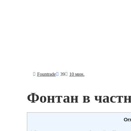
Fоuntrade
39
10 мин.
Фонтан в част
Ог