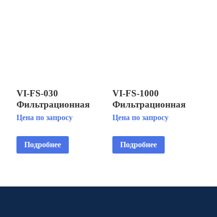
VI-FS-030
VI-FS-1000
Фильтрационная
Фильтрационная
система для фонтана
система для фонтана
Цена по запросу
Цена по запросу
объемом до 30 м3
объемом до 1000 м3
Подробнее
Подробнее