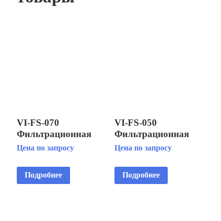
VI-FS-070
VI-FS-050
Фильтрационная
Фильтрационная
система для фонтана
система для фонтана
Цена по запросу
Цена по запросу
объемом до 70 м3
объемом до 50 м3
Подробнее
Подробнее