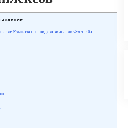
лавление
ексов: Комплексный подход компании Фонтрейд
инг
я