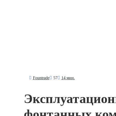
Fоuntrade
57
14 мин.
Эксплуатацион
фонтанных ком