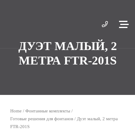
ДУЭТ МАЛЫЙ, 2
МЕТРА FTR‑201S
Home
/
Фонтанные комплекты
/
Готовые решения для фонтанов
/ Дуэт малый, 2 метра
FTR‑201S