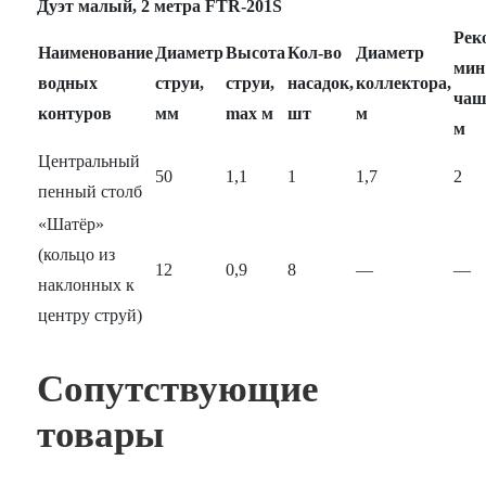
Дуэт малый, 2 метра FTR‑201S
Рек
Наименование
Диаметр
Высота
Кол‑во
Диаметр
мин
водных
струи,
струи,
насадок,
коллектора,
чаш
контуров
мм
max м
шт
м
м
Центральный
50
1,1
1
1,7
2
пенный столб
«Шатёр»
(кольцо из
12
0,9
8
—
—
наклонных к
центру струй)
Сопутствующие
товары