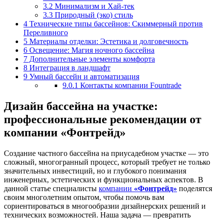
3.2
Минимализм и Хай-тек
3.3
Природный (эко) стиль
4
Технические типы бассейнов: Скиммерный против
Переливного
5
Материалы отделки: Эстетика и долговечность
6
Освещение: Магия ночного бассейна
7
Дополнительные элементы комфорта
8
Интеграция в ландшафт
9
Умный бассейн и автоматизация
9.0.1
Контакты компании Fountrade
Дизайн бассейна на участке:
профессиональные рекомендации от
компании «Фонтрейд»
Создание частного бассейна на приусадебном участке — это
сложный, многогранный процесс, который требует не только
значительных инвестиций, но и глубокого понимания
инженерных, эстетических и функциональных аспектов. В
данной статье специалисты
компании
«Фонтрейд»
поделятся
своим многолетним опытом, чтобы помочь вам
сориентироваться в многообразии дизайнерских решений и
технических возможностей. Наша задача — превратить