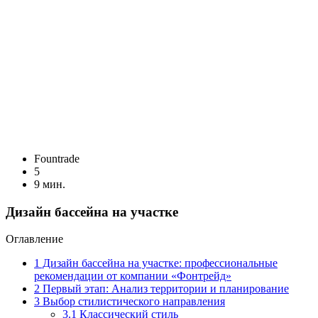
Fоuntrade
5
9 мин.
Дизайн бассейна на участке
Оглавление
1
Дизайн бассейна на участке: профессиональные
рекомендации от компании «Фонтрейд»
2
Первый этап: Анализ территории и планирование
3
Выбор стилистического направления
3.1
Классический стиль