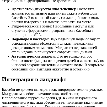
аттракционы и функциональные дополнения:
Противоток (искусственное течение):
Позволяет
заниматься активным плаванием даже в небольшом
бассейне. Это мощный насос, создающий поток воды,
против которого вы плывете, оставаясь на месте.
Гидромассажные зоны:
Небольшие выступы или
ступени с форсунками превратят часть бассейна в
полноценное SPA.
Водопады и каскады:
Звук падающей воды обладает
успокаивающим эффектом и служит прекрасным
декоративным элементом. Модели из нержавеющей
стали идеально впишутся в современный дизайн.
Автоматические жалюзи:
Это не только вопрос
безопасности (защита от падения детей и животных), но
и способ сохранения тепла и чистоты воды. В закрытом
состоянии они выглядят аккуратно и эстетично.
Интеграция в ландшафт
Бассейн не должен выглядеть как инородное тело на участке.
Мы уделяем особое внимание «пляжной зоне»;
Использование террасной доски (ДПК) или натурального
лиственничного настила обеспечивает приятные тактильные
ощущения для босых ног. Если вы предпочитаете камень,