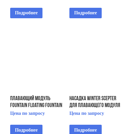
5 HP
3 HP
Подробнее
Подробнее
Плавающий модуль
Насадка Winter Scepter
Fountain Floating Fountain
для плавающего модуля
Horizontal 2 HP
Floating Display Aerator 5
Цена по запросу
Цена по запросу
3x380V/1.5kW
HP 2 STG
Подробнее
Подробнее