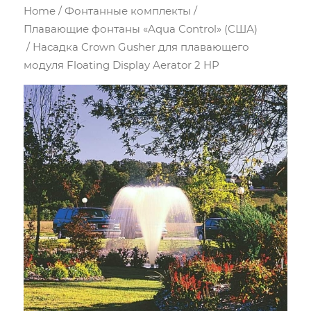
Home
/
Фонтанные комплекты
/
Плавающие фонтаны «Aqua Control» (США)
/ Насадка Crown Gusher для плавающего
модуля Floating Display Aerator 2 HP