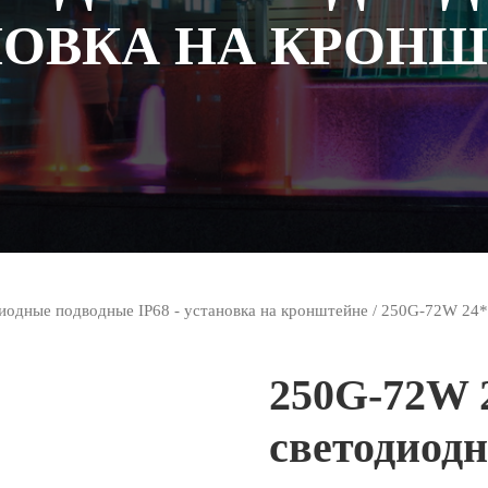
ОВКА НА КРОН
иодные подводные IP68 - установка на кронштейне
/ 250G-72W 24*
250G-72W 
светодиод