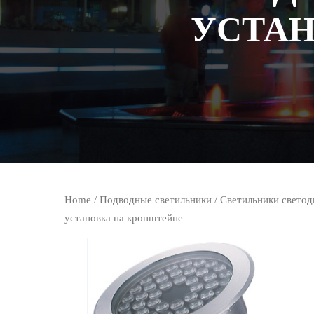
УСТАН
Home
/
Подводные светильники
/
Светильники светод
установка на кронштейне