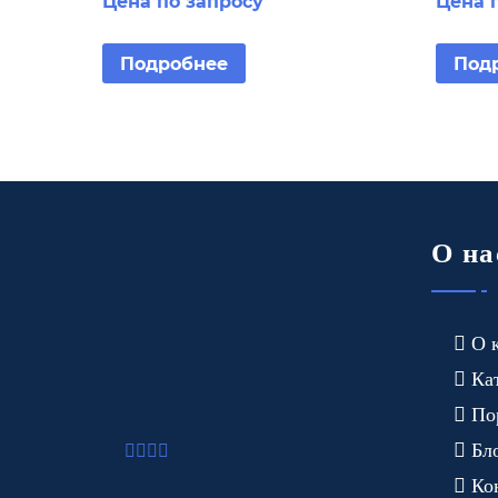
Цена по запросу
Цена 
кронштейне
на кр
Подробнее
Под
О на
О 
Ка
По
Бл
Ко