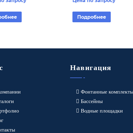
по запросу
Цена по запросу
онштейне
кронштейне
робнее
Подробнее
с
Навигация
компании
Фонтанные комплект
талоги
Бассейны
ртфолио
Водные площадки
ог
нтакты