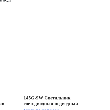
й воде.
145G-9W Светильник
ый
светодиодный подводный
IP68 установка на