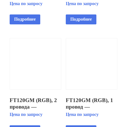
встраиваимый
«белый» 12В с
Цена по запросу
Цена по запросу
светодиодный
закладной бетон
подводный IP68
AISI 304
Подробнее
Подробнее
FT120GM (RGB), 2
FT120GM (RGB), 1
провода —
провод —
Светильник
Светильник
Цена по запросу
Цена по запросу
встраиваимый
встраиваимый
светодиодный
светодиодный