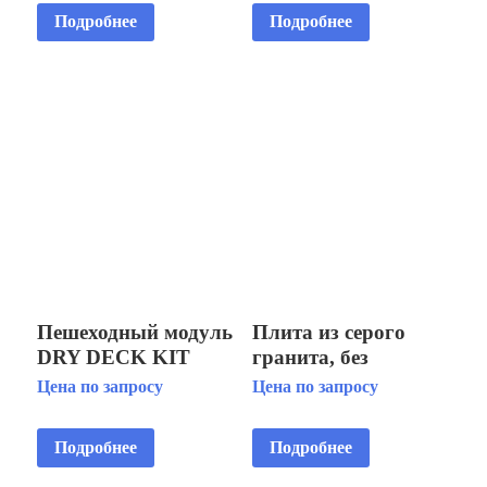
STAINLESS STEEL
Подробнее
Подробнее
BODY, NORMAL
CLOSED
Пешеходный модуль
Плита из серого
DRY DECK KIT
гранита, без
FPK-3000
отверстий,
Цена по запросу
Цена по запросу
армированная
Подробнее
Подробнее