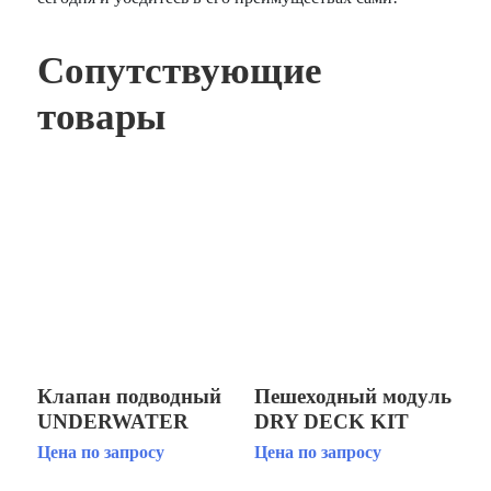
Сопутствующие
товары
Клапан подводный
Пешеходный модуль
UNDERWATER
DRY DECK KIT
SOLENOID IP68 1,
FPK-2000
Цена по запросу
Цена по запросу
20W/24V DC,