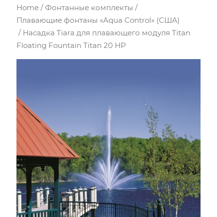
Home
/
Фонтанные комплекты
/
Плавающие фонтаны «Aqua Control» (США)
/ Насадка Tiara для плавающего модуля Titan
Floating Fountain Titan 20 HP