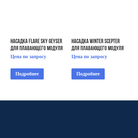
Насадка Flare Sky Geyser
Насадка Winter Scepter
для плавающего модуля
для плавающего модуля
Floating Fountain 5 HP
Floating Display Aerator 7
Цена по запросу
Цена по запросу
1/2 HP 2 STG
Подробнее
Подробнее