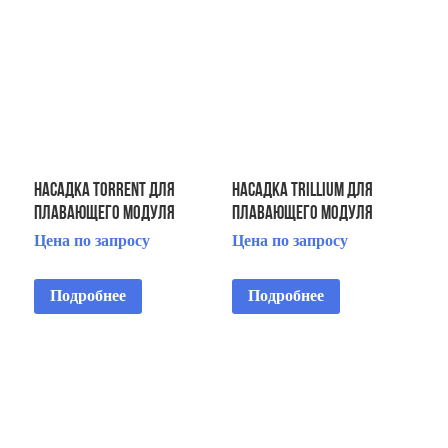
Насадка Torrent для
Насадка Trillium для
плавающего модуля
плавающего модуля
Floating Display Aerator 2
Floating Display Aerator 7
Цена по запросу
Цена по запросу
HP
1/2 HP 2 STG
Подробнее
Подробнее