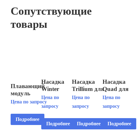
Сопутствующие
товары
Насадка
Насадка
Насадка
Плавающий
Winter
Trillium для
Quad для
модуль
Scepter для
плавающего
плавающего
Цена по
Цена по
Цена по
Fountain
Цена по запросу
плавающего
модуля
модуля
запросу
запросу
запросу
Floating
модуля
Floating
Floating
Fountain
Floating
Display
Display
Подробнее
Horizontal 5
Подробнее
Подробнее
Подробнее
Display
Aerator 7 1/2
Aerator 7 1/2
HP
Aerator 3
HP 2 STG
HP
3x380V/4.0kW
HP