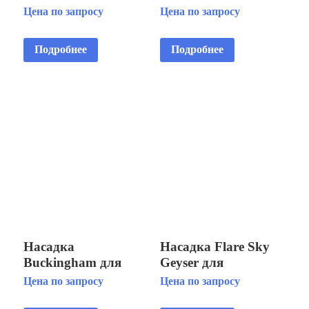
плавающего модуля
Floating Display
Цена по запросу
Цена по запросу
Fountain Floating
Aerator 3 HP
Fountain 5 HP
Подробнее
Подробнее
Насадка
Насадка Flare Sky
Buckingham для
Geyser для
плавающего модуля
плавающего модуля
Цена по запросу
Цена по запросу
Fountain Floating
Floating Fountain 3