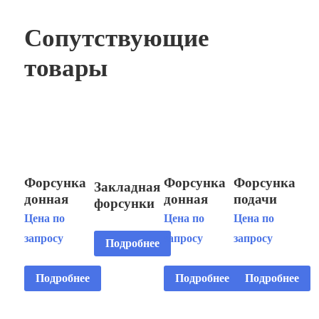
Сопутствующие
товары
Форсунка
Форсунка
Форсунка
Закладная
донная
донная
подачи
форсунки
Ø130
Ø130
стеновая
пылесоса
Цена по
Цена по
Цена по
AISI 316L
AISI 304
AISI 304
AISI 316L
запросу
запросу
запросу
Подробнее
плитка
плитка
пленка
пленка
Подробнее
Подробнее
Подробнее