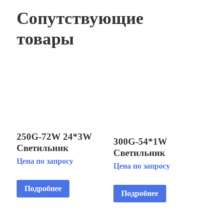
Сопутствующие
товары
250G-72W 24*3W
300G-54*1W
Светильник
Светильник
светодиодный
Цена по запросу
светодиодный
Цена по запросу
подводный IP68
подводный IP68
установка на
установка на
Подробнее
кронштейне
Подробнее
кронштейне