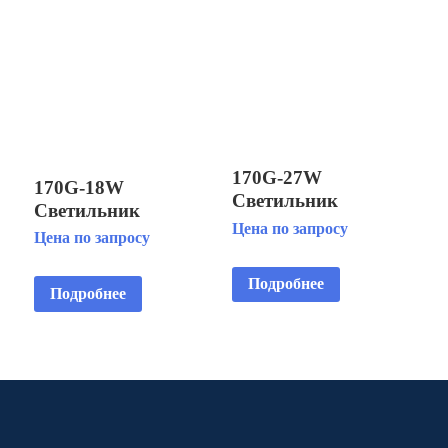
170G-27W
170G-18W
Светильник
Светильник
светодиодный
Цена по запросу
светодиодный
Цена по запросу
подводный IP68/
подводный IP68
установка на
установка на
Подробнее
кронштейне
Подробнее
кронштейне